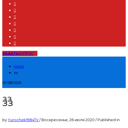
ЗАДАТЬ
ВОПРОС
Home
зз
07/08/2026
зз
зз
by
Yurochek1984TV
/
Воскресенье, 26 июля 2020
/
Published in