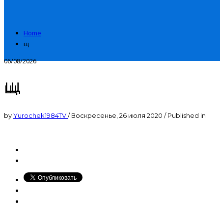
Home
щ
06/08/2026
щ
щ
by
Yurochek1984TV
/
Воскресенье, 26 июля 2020
/
Published in