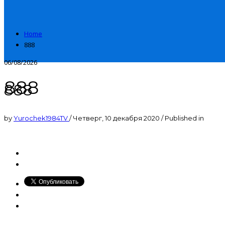
Home
888
06/08/2026
888
888
by
Yurochek1984TV
/
Четверг, 10 декабря 2020
/
Published in