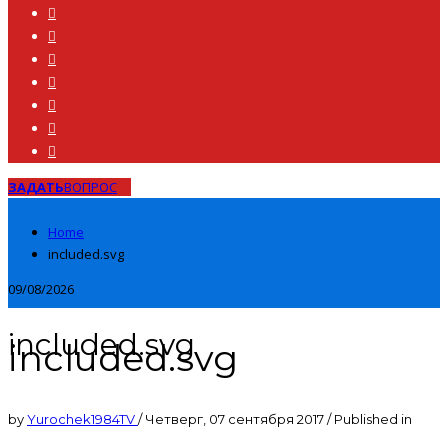
ЗАДАТЬ
ВОПРОС
Home
included.svg
09/08/2026
included.svg
included.svg
by
Yurochek1984TV
/
Четверг, 07 сентября 2017
/
Published in