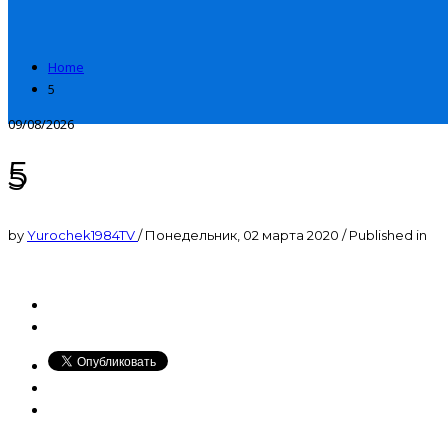
Home
5
09/08/2026
5
5
by
Yurochek1984TV
/
Понедельник, 02 марта 2020
/
Published in